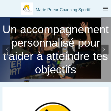
Passer
Marie Prieur Coaching Sportif
au
contenu
principal
Un accompagnement
personnalisé pour
t'aider à atteindre tes
objectifs