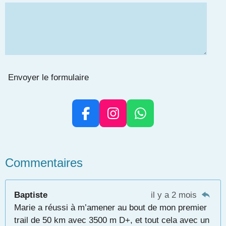
Envoyer le formulaire
F
I
W
a
n
h
c
s
a
e
t
t
Commentaires
b
a
s
o
g
A
Baptiste
il y a 2 mois
o
r
p
Marie a réussi à m’amener au bout de mon premier
k
a
p
trail de 50 km avec 3500 m D+, et tout cela avec un
m