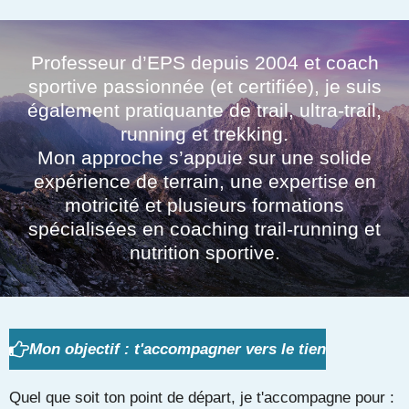
Professeur d’EPS depuis 2004 et coach
sportive passionnée (et certifiée), je suis
également pratiquante de trail, ultra-trail,
running et trekking.
Mon approche s’appuie sur une solide
expérience de terrain, une expertise en
motricité et plusieurs formations
spécialisées en coaching trail-running et
nutrition sportive.
Mon objectif : t'accompagner vers le tien
Quel que soit ton point de départ, je t'accompagne pour :