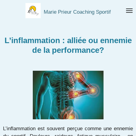
Passer
Marie Prieur Coaching Sportif
au
contenu
principal
L’inflammation : alliée ou ennemie
de la performance?
L’inflammation est souvent perçue comme une ennemie
du sportif. Douleurs, raideurs, fatigue musculaire... on